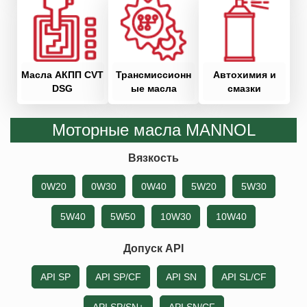
Масла АКПП CVT
Трансмиссионн
Автохимия и
DSG
ые масла
смазки
Моторные масла MANNOL
Вязкость
0W20
0W30
0W40
5W20
5W30
5W40
5W50
10W30
10W40
Допуск API
API SP
API SP/CF
API SN
API SL/CF