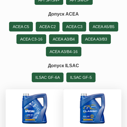
API SP/SN+
API SN/CF
Допуск ACEA
ACEA C5
ACEA C2
ACEA C3
ACEA A5/B5
ACEA C3-16
ACEA А3/B4
ACEA А3/B3
ACEA А3/B4-16
Допуск ILSAC
ILSAC GF-6A
ILSAC GF-5