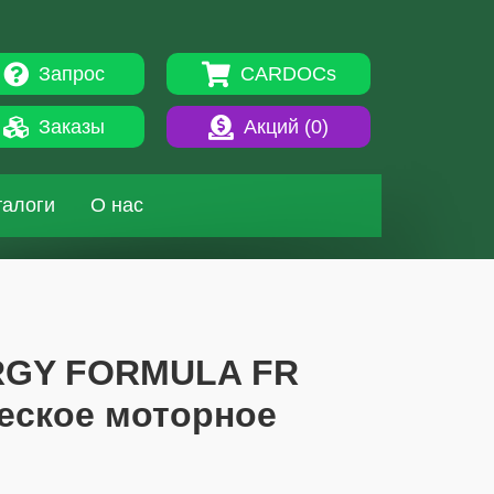
Запрос
CARDOCs
Заказы
Акций (
0
)
талоги
О нас
NERGY FORMULA FR
ческое моторное