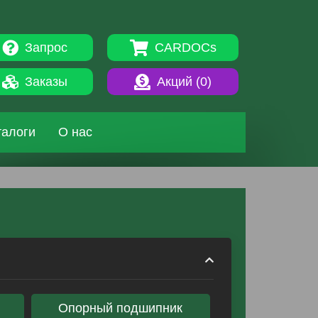
Запрос
CARDOCs
Заказы
Акций (
0
)
талоги
О нас
Опорный подшипник