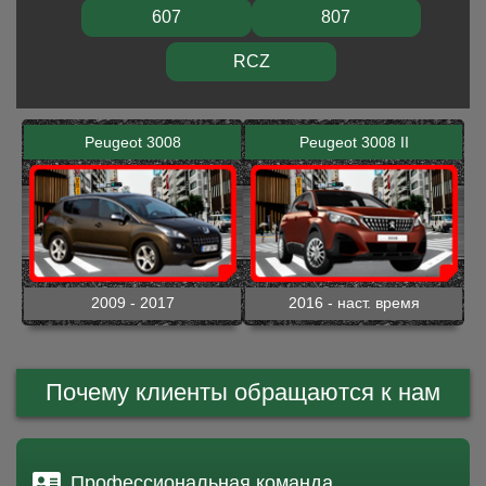
607
807
RCZ
Peugeot 3008
Peugeot 3008 II
2009 - 2017
2016 - наст. время
Почему клиенты обращаются к нам
Профессиональная команда