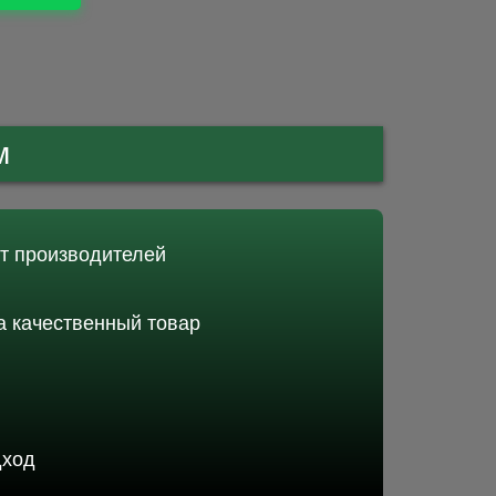
м
от производителей
 качественный товар
дход