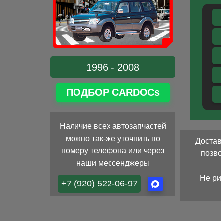
1996 - 2008
ПОДБОР CARDOCs
Наличие всех автозапчастей
можно так-же уточнить по
Достав
номеру телефона или через
позв
наши мессенджеры
Не ри
+7 (920) 522-06-97