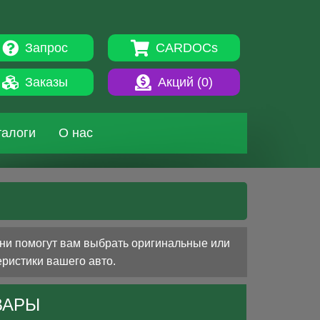
Запрос
CARDOCs
Заказы
Акций (
0
)
талоги
О нас
Они помогут вам выбрать оригинальные или
еристики вашего авто.
ВАРЫ