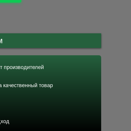
м
от производителей
 качественный товар
дход