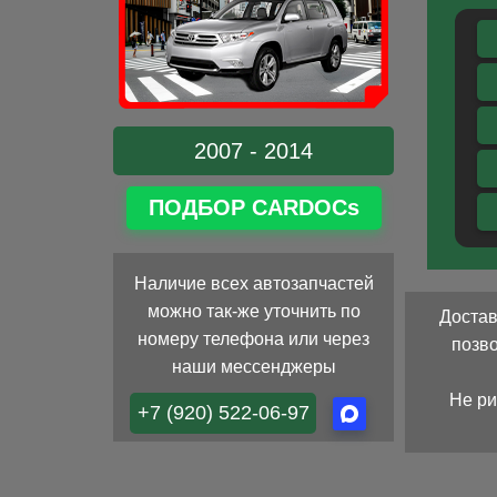
2007 - 2014
ПОДБОР CARDOCs
Наличие всех автозапчастей
можно так-же уточнить по
Достав
номеру телефона или через
позв
наши мессенджеры
Не ри
+7 (920) 522-06-97