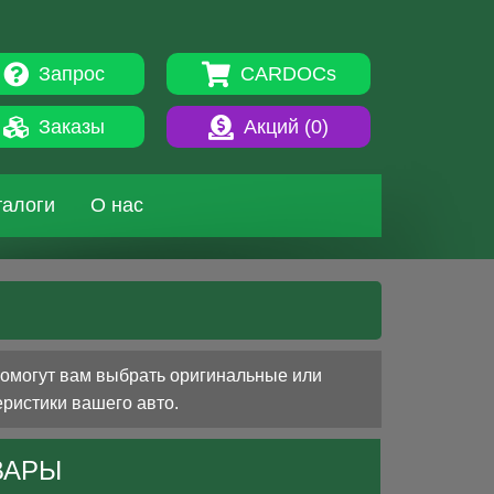
Запрос
CARDOCs
Заказы
Акций (
0
)
талоги
О нас
помогут вам выбрать оригинальные или
еристики вашего авто.
ВАРЫ