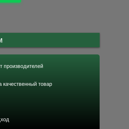
м
от производителей
 качественный товар
дход