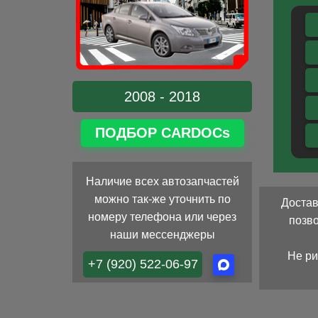
2008 - 2018
ПОДБОР CARDOCs
Наличие всех автозапчастей
можно так-же уточнить по
Достав
номеру телефона или через
позв
наши мессенджеры
Не ри
+7 (920) 522-06-97