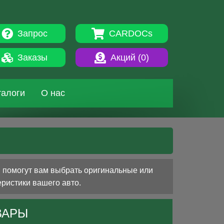
Запрос
CARDOCs
Заказы
Акций (
0
)
талоги
О нас
и помогут вам выбрать оригинальные или
еристики вашего авто.
ВАРЫ