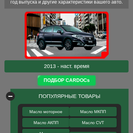
год выпуска и другие характеристики вашего авто.
2013 - наст. время
ПОДБОР CARDOCs
ПОПУЛЯРНЫЕ ТОВАРЫ
Масло моторное
Масло МКПП
Масло АКПП
Масло CVT