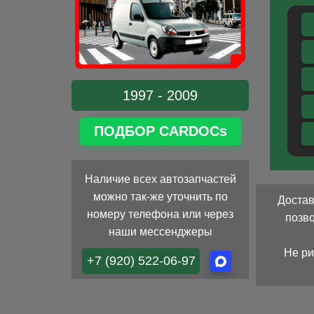
1997 - 2009
ПОДБОР CARDOCs
Наличие всех автозапчастей
можно так-же уточнить по
Достав
номеру телефона или через
позв
наши мессенджеры
Не ри
+7 (920) 522-06-97