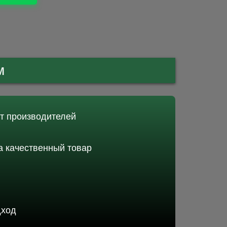
м
от производителей
 качественный товар
дход