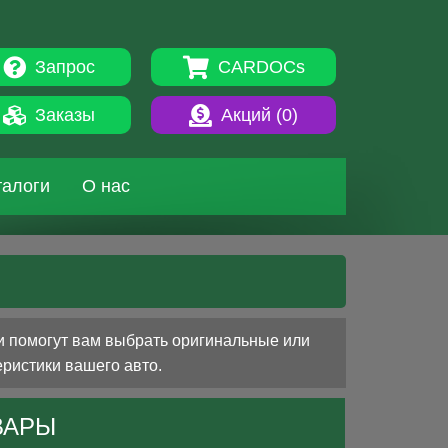
Запрос
CARDOCs
Заказы
Акций (
0
)
талоги
О нас
и помогут вам выбрать оригинальные или
еристики вашего авто.
ВАРЫ