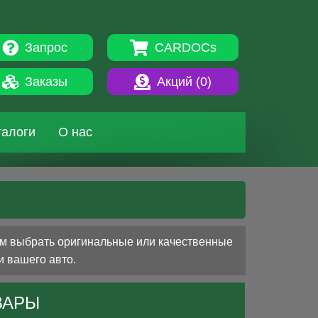
Запрос
CARDOCs
Заказы
Акций (
0
)
талоги
О нас
вам выбрать оригинальные или качественные
и вашего авто.
ВАРЫ