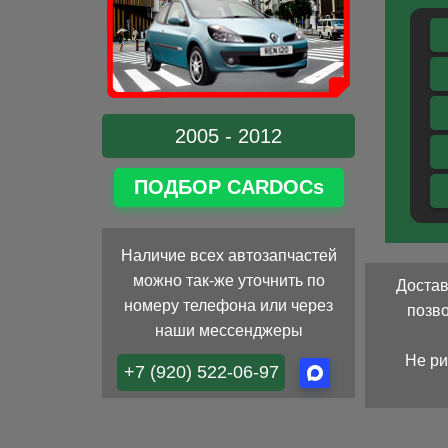
2005 - 2012
ПОДБОР CARDOCs
Наличие всех автозапчастей
можно так-же уточнить по
Достав
номеру телефона или через
позв
наши мессенджеры
Не ри
+7 (920) 522-06-97