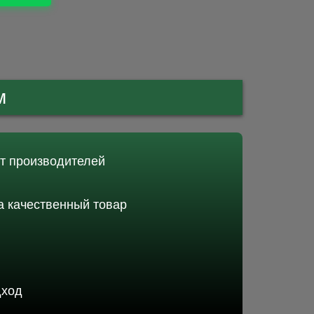
м
от производителей
 качественный товар
дход