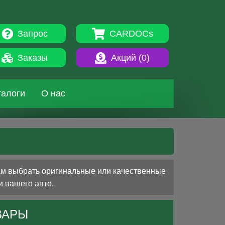
Запрос
CARDOCs
Заказы
Акций (
0
)
талоги
О нас
ам выбрать оригинальные или качественные
и вашего авто.
ВАРЫ