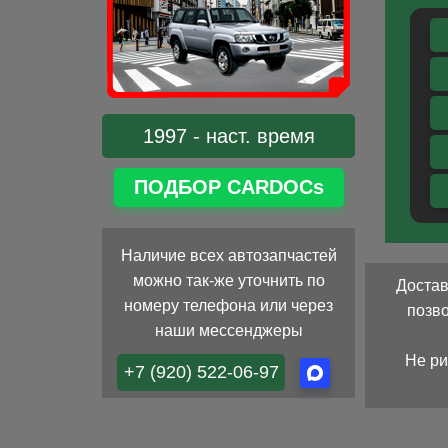
1997 - наст. время
ПОДБОР CARDOCs
Наличие всех автозапчастей
можно так-же уточнить по
Достав
номеру телефона или через
позв
наши мессенджеры
Не ри
+7 (920) 522-06-97