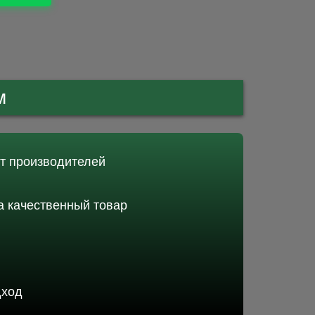
м
от производителей
 качественный товар
дход