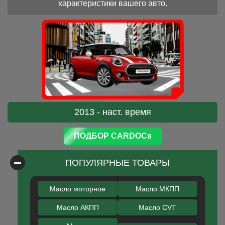
характеристики вашего авто.
2013 - наст. время
ПОДБОР CARDOCs
ПОПУЛЯРНЫЕ ТОВАРЫ
Масло моторное
Масло МКПП
Масло АКПП
Масло CVT