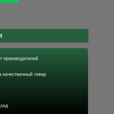
м
от производителей
 качественный товар
дход