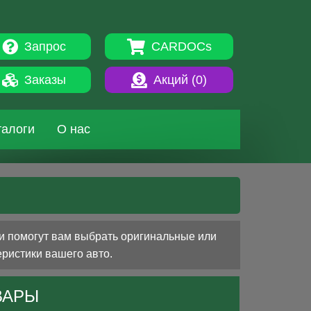
Запрос
CARDOCs
Заказы
Акций (
0
)
талоги
О нас
и помогут вам выбрать оригинальные или
еристики вашего авто.
ВАРЫ