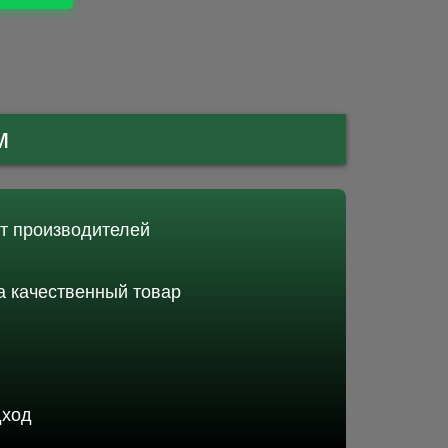
м
от производителей
 качественный товар
дход