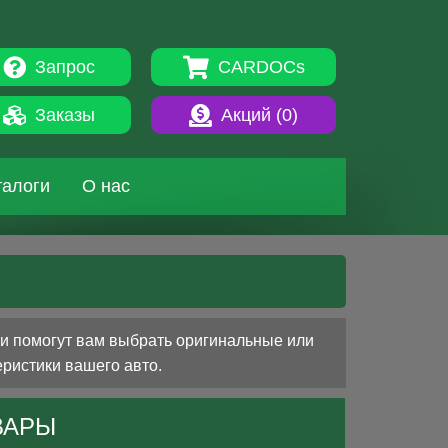
Запрос
CARDOCs
Заказы
Акций (
0
)
талоги
О нас
ни помогут вам выбрать оригинальные или
еристики вашего авто.
ВАРЫ