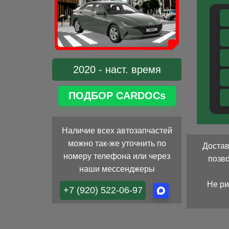
2020 - наст. время
ПОДБОР CARDOCs
Наличие всех автозапчастей
можно так-же уточнить по
Достав
номеру телефона или через
позв
наши мессенджеры
Не ри
+7 (920) 522-06-97