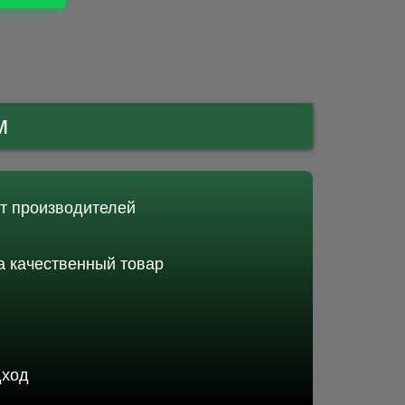
м
от производителей
 качественный товар
дход