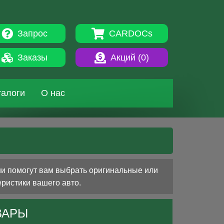
Запрос
CARDOCs
Заказы
Акций (
0
)
талоги
О нас
ни помогут вам выбрать оригинальные или
еристики вашего авто.
ВАРЫ