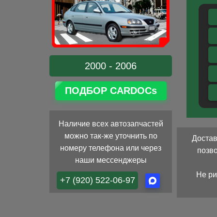
2000 - 2006
ПОДБОР CARDOCs
Наличие всех автозапчастей
можно так-же уточнить по
Достав
номеру телефона или через
позв
наши мессенджеры
Не ри
+7 (920) 522-06-97