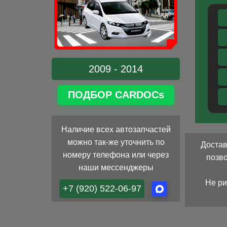
2009 - 2014
ПОДБОР CARDOCs
Наличие всех автозапчастей
можно так-же уточнить по
Достав
номеру телефона или через
позв
наши мессенджеры
Не ри
+7 (920) 522-06-97