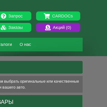
Запрос
CARDOCs
Заказы
Акций (
0
)
талоги
О нас
вам выбрать оригинальные или качественные
и вашего авто.
ВАРЫ