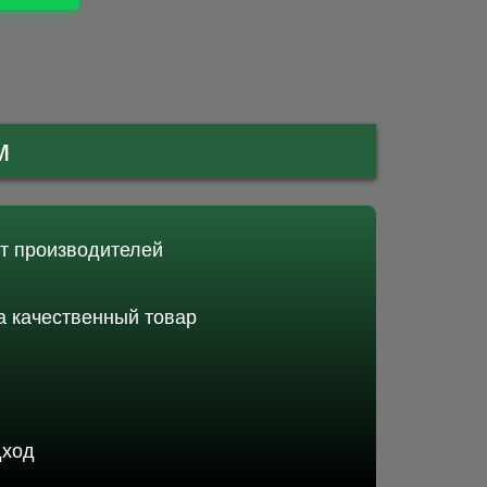
м
от производителей
 качественный товар
дход