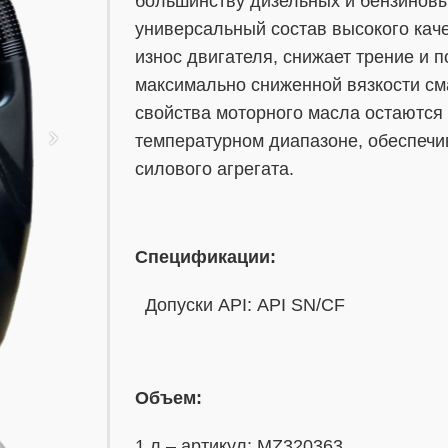
большинству дизельных и бензиновы
универсальный состав высокого ка
износ двигателя, снижает трение и 
максимально сниженной вязкости см
свойства моторного масла остаютс
температурном диапазоне, обеспечи
силового агрегата.
Спецификации:
Допуски API: API SN/CF
Объем:
1 л – артикул: MZ320363