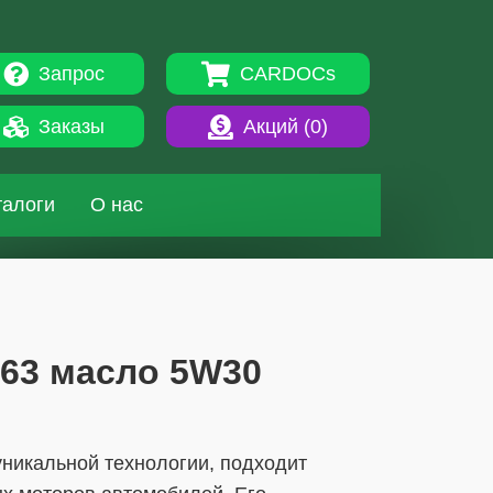
Запрос
CARDOCs
Заказы
Акций (
0
)
талоги
О нас
0363 масло 5W30
уникальной технологии, подходит