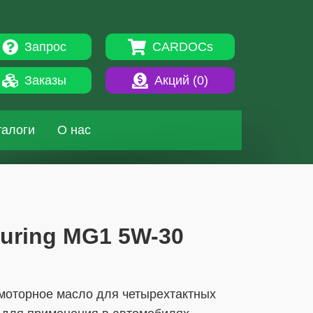
Запрос
CARDOCs
Заказы
Акций (
0
)
талоги
О нас
Touring MG1 5W-30
моторное масло для четырехтактных