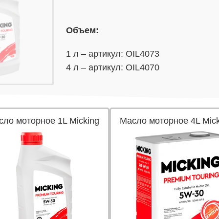
Объем:
1 л – артикул: OIL4073
4 л – артикул: OIL4070
сло моторное 1L Micking
Масло моторное 4L Mick