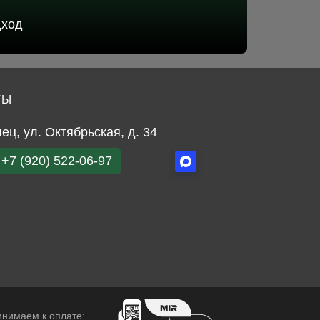
дход
ТЫ
лец, ул. Октябрьская, д. 34
+7 (920) 522-06-97
нимаем к оплате: