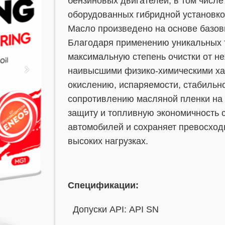
бензиновых двигателей, в том числе
оборудованных гибридной установкой
Масло произведено на основе базов
Благодаря применению уникальных 
максимальную степень очистки от н
наивысшими физико-химическими хар
окислению, испаряемости, стабильно
сопротивлению масляной пленки на 
защиту и топливную экономичность 
автомобилей и сохраняет превосхо
высоких нагрузках.
Спецификации:
Допуски API: API SN