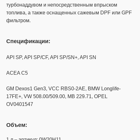
турбонаддувом и непосредственным впрыском
топлива, а также оснащенных сажевым DPF или GPF
фильтром.
Спецификации:
API SP, API SP/CF, API SP/SN+, API SN
ACEA C5
GM Dexos1 Gen3, VCC RBS0-2AE, BMW Longlife-
17FE+, VW 508.00/509.00, MB 229.71, OPEL
OV0401547
Объем:
1 л – артикул: 0W20H11