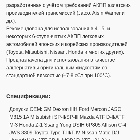
разработанная с учётом требований АКПП азиатских
производителей трансмиссий (Jatco, Aisin Warner и
др.).
Рекомендована для использования в 4-, 5- и
некоторых 6-ступенчатых АКПП легковых
автомобилей японских и корейских производителей
(Toyota, Mitsubishi, Nissan, Honda и многих других).
Предназначена для использования в качестве
альтернативы оригинальным жидкостям со
стандартной вязкостью (~7-8 сСт при 100°С).
Спецификации:
Допуски OEM: GM Dexron IIIH Ford Mercon JASO
M315 1A Mitsubishi SP-II/SP-III Mazda ATF D-II/ATF
M-3 Honda Z-1 Ssang Yong DSIH 6P805 Allison C-4
JWS 3309 Toyota Type T-III/T-IV Nissan Matic D/J