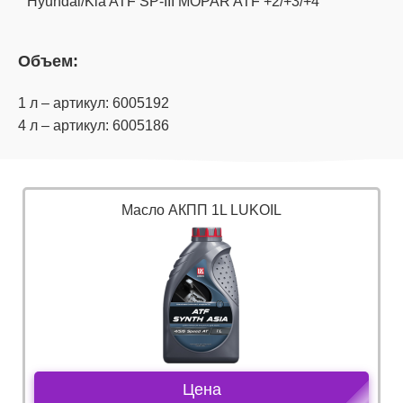
Hyundai/Kia ATF SP-III MOPAR ATF +2/+3/+4
Объем:
1 л – артикул: 6005192
4 л – артикул: 6005186
Масло АКПП 1L LUKOIL
Цена