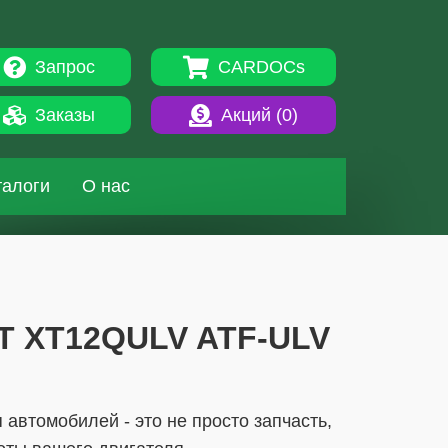
Запрос
CARDOCs
Заказы
Акций (
0
)
талоги
О нас
FT XT12QULV ATF-ULV
автомобилей - это не просто запчасть,