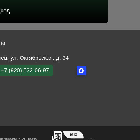
дход
ТЫ
лец, ул. Октябрьская, д. 34
+7 (920) 522-06-97
нимаем к оплате: