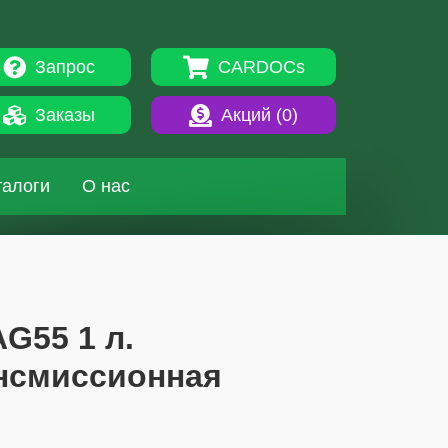
Запрос
CARDOCs
Заказы
Акций (
0
)
талоги
О нас
AG55 1 л.
ансмиссионная