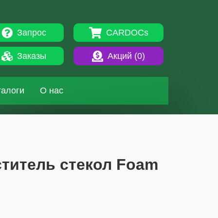
Запрос
CARDOCs
Заказы
Акций (
0
)
талоги
О нас
чиститель стекол Foam