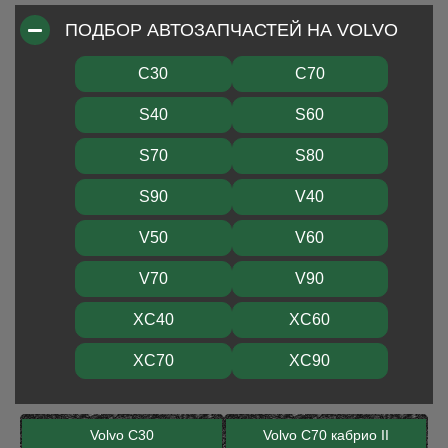
ПОДБОР АВТОЗАПЧАСТЕЙ НА VOLVO
C30
C70
S40
S60
S70
S80
S90
V40
V50
V60
V70
V90
XC40
XC60
XC70
XC90
Volvo C30
Volvo C70 кабрио II