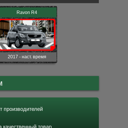
Ravon R4
2017 - наст. время
м
от производителей
 качественный товар