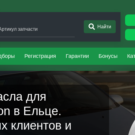
Найти
Артикул запчасти
дборы
Регистрация
Гарантии
Бонусы
Ка
асла для
n в Ельце.
х клиентов и