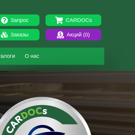
Запрос
CARDOCs
Заказы
Акций (
0
)
талоги
О нас