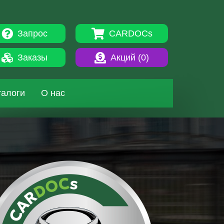
Запрос
CARDOCs
Заказы
Акций (
0
)
талоги
О нас