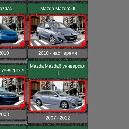
azda5
Mazda Mazda5 II
2010
2010 - наст. время
Mazda Mazda6 универсал
 универсал
II
2008
2007 - 2012