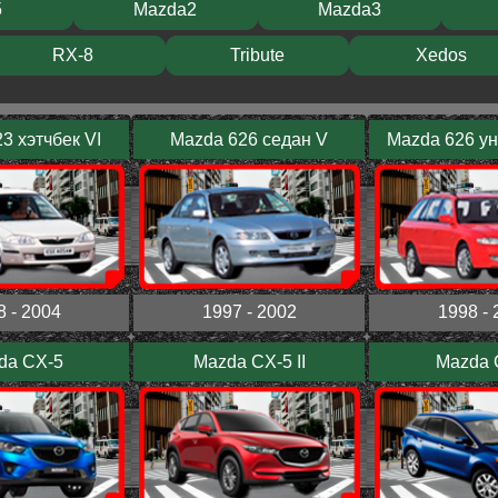
5
Mazda2
Mazda3
RX-8
Tribute
Xedos
3 хэтчбек VI
Mazda 626 седан V
Mazda 626 у
8 - 2004
1997 - 2002
1998 - 
da CX-5
Mazda CX-5 II
Mazda 