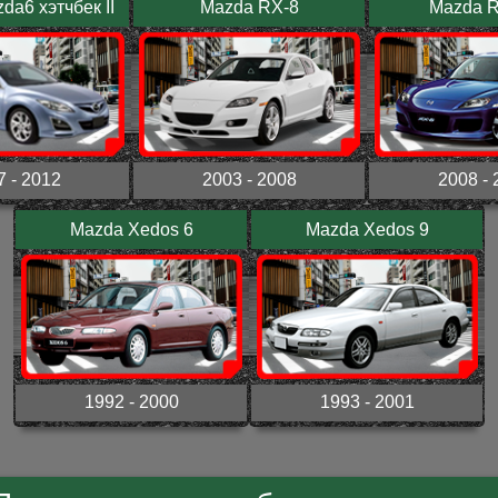
da6 хэтчбек II
Mazda RX-8
Mazda RX
7 - 2012
2003 - 2008
2008 - 
Mazda Xedos 6
Mazda Xedos 9
1992 - 2000
1993 - 2001