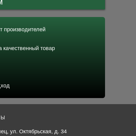
м
от производителей
 качественный товар
дход
ТЫ
лец, ул. Октябрьская, д. 34