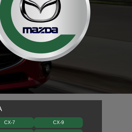
A
CX-7
CX-9