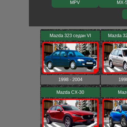
MPV
MX-
Mazda 323 седан VI
Mazda 32
1998 - 2004
199
Mazda CX-30
Maz