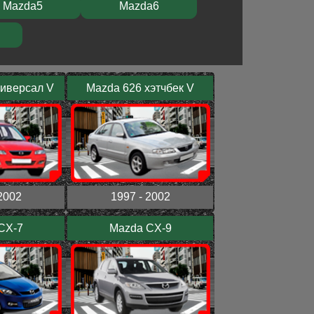
Mazda5
Mazda6
ниверсал V
Mazda 626 хэтчбек V
2002
1997 - 2002
CX-7
Mazda CX-9