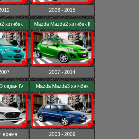
2012
2006 - 2015
2 хэтчбек
Mazda Mazda2 хэтчбек II
2007
2007 - 2014
3 седан IV
Mazda Mazda3 хэтчбек
т. время
2003 - 2009