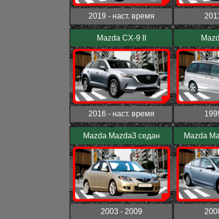
2019 - наст. время
201
Mazda CX-9 II
Mazd
2016 - наст. время
199
Mazda Mazda3 седан
Mazda Maz
2003 - 2009
200