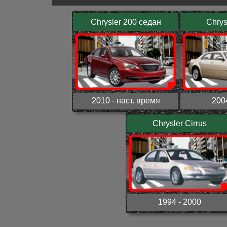
Chrysler 200 седан
Chrys
2010 - наст. время
200
Chrysler Cirrus
1994 - 2000