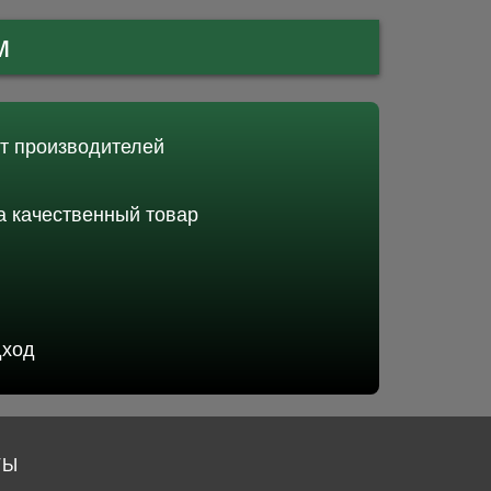
м
от производителей
 качественный товар
дход
ТЫ