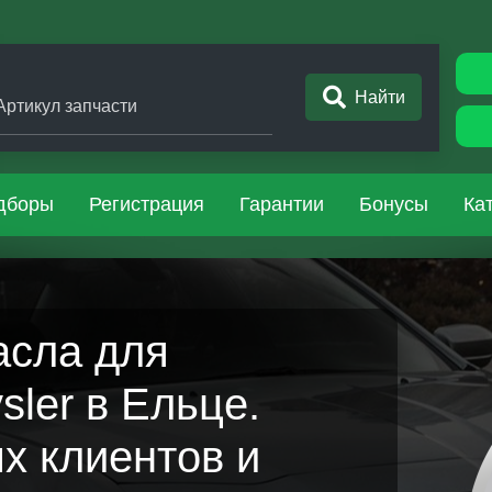
Найти
Артикул запчасти
дборы
Регистрация
Гарантии
Бонусы
Ка
асла для
ler в Ельце.
х клиентов и