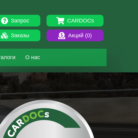
Запрос
CARDOCs
Заказы
Акций (
0
)
талоги
О нас