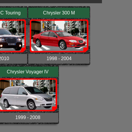
 C Touring
Chrysler 300 M
2010
1998 - 2004
Chrysler Voyager IV
1999 - 2008